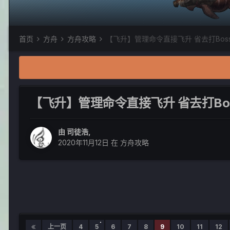
首页
方舟
方舟攻略
【飞升】管理命令直接飞升 省去打Bos
【飞升】管理命令直接飞升 省去打Bo
由
司徒浩
,
2020年11月12日
在
方舟攻略
上一页
4
5
6
7
8
9
10
11
12