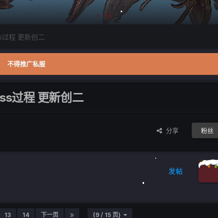
s过程 更新创二
不得推广私服
ss过程 更新创二
分享
粉丝
发帖
13
14
下一页
(9 / 15 页)