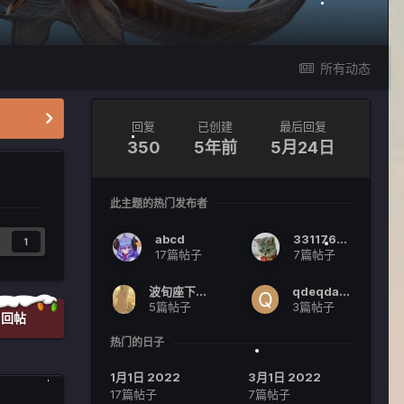
所有动态
回复
已创建
最后回复
350
5年前
5月24日
此主题的热门发布者
abcd
331176111
1
17篇帖子
7篇帖子
波旬座下应见我
qdeqdawd
5篇帖子
3篇帖子
回帖
热门的日子
1月1日 2022
3月1日 2022
17篇帖子
7篇帖子