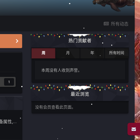
所有动态
热门贡献者
周
月
年
所有时间
本周没有人收到声誉。
1
最近浏览
没有会员查看此页面。
物品减重,蓝图次数,装备属性,限制上传