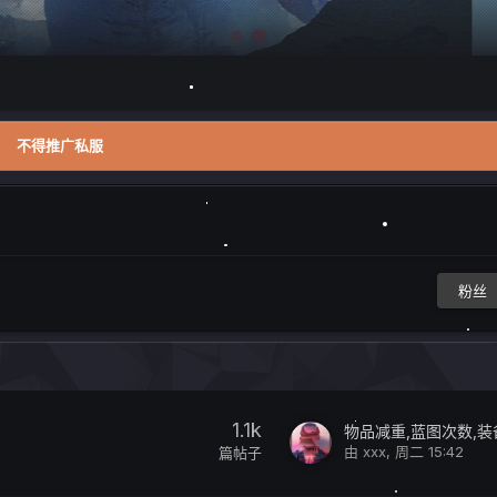
不得推广私服
粉丝
1.1k
由
xxx
,
周二 15:42
篇帖子