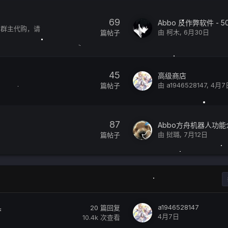
69
Abbo 反作弊软件 - 50
系群主代购，请
由
柯木
,
6月30日
篇帖子
45
高级商店
由
a1946528147
,
4月7
篇帖子
87
由
挝璐
,
7月12日
篇帖子
具
a1946528147
20
篇回复
4月7日
10.4k
次查看