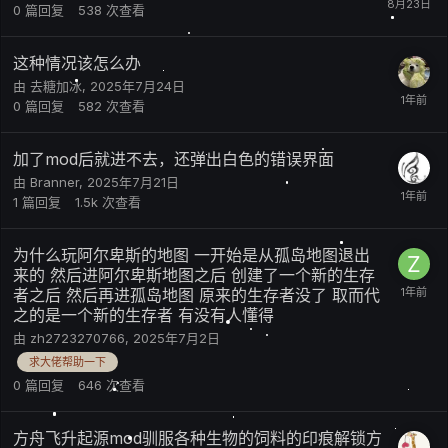
0
篇回复
538
次查看
这种情况该怎么办
由
去糖加冰
,
2025年7月24日
0
篇回复
582
次查看
加了mod后就进不去，还弹出白色的错误界面
由
Branner
,
2025年7月21日
1
篇回复
1.5k
次查看
为什么玩阿尔卑斯的地图 一开始是从孤岛地图退出
来的 然后进阿尔卑斯地图之后 创建了一个新的生存
者之后 然后再进孤岛地图 原来的生存者没了 取而代
之的是一个新的生存者 有没有人懂得
由
zh2723270766
,
2025年7月2日
求大佬帮助一下
0
篇回复
646
次查看
方舟飞升起源mod驯服各种生物的饲料的印痕解锁方