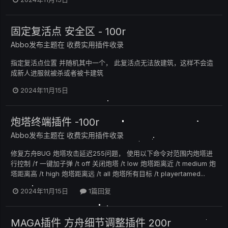
固定复活点 安全区 - 100r
Abbo
发布主题在
收费实用插件收录
指定复活点位置 并随机其中一个， 此复活点无法放建筑，这样不会造
成新人进服就被杀或者被卡建筑
2024年11月15日
炮塔终端插件 -100r
Abbo
发布主题在
收费实用插件收录
修复方舟BUG 炮塔攻击延迟255问题， 使用以下命令对范围内炮塔进
行控制 /f 一键加子弹 /t off 关闭炮塔 /t low 炮塔距离近 /t medium 炮
塔距离高 /t high 炮塔距离远 /t all 炮塔所有目标 /t playertamed...
2024年11月15日
1篇回复
MAGA插件 方舟细节调整插件 200r