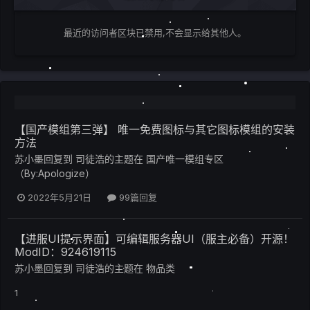
最近的访问者区块已禁用,不会显示给其他人。
【国产模组第三弹】 唯一免费图标与其它图标模组的安装
方法
苏小墨
回复到
司徒浩
的主题在
国产唯一模组专区
（By:Apologize）
2022年5月21日
99篇回复
【进服UI提示界面】可编辑服务器UI（服主必备）开源！
ModID：924619115
苏小墨
回复到
司徒浩
的主题在
物品类
1