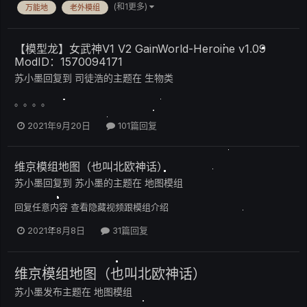
(和1更多)
万能地
老外模组
【模型龙】女武神V1 V2 GainWorld-Heroine v1.09
ModID：1570094171
苏小墨
回复到
司徒浩
的主题在
生物类
。。。。
2021年9月20日
101篇回复
维京模组地图（也叫北欧神话）
苏小墨
回复到
苏小墨
的主题在
地图模组
回复任意内容 查看隐藏视频跟模组介绍
2021年8月8日
31篇回复
维京模组地图（也叫北欧神话）
苏小墨
发布主题在
地图模组