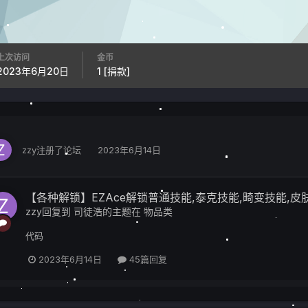
上次访问
金币
2023年6月20日
1
[捐款]
zzy
注册了论坛
2023年6月14日
【各种解锁】EZAce解锁普通技能,泰克技能,畸变技能,皮肤等....
zzy
回复到
司徒浩
的主题在
物品类
代码
2023年6月14日
45篇回复