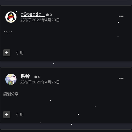
꯭G꯭s꯭d꯭
0
发布于
2022年4月23日
?
?
?
?
?
引用
系铃
0
发布于
2022年4月25日
感谢分享
引用