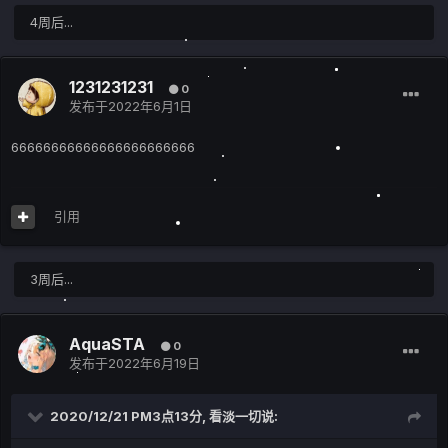
4周后...
1231231231
0
发布于
2022年6月1日
66666666666666666666666
引用
3周后...
AquaSTA
0
发布于
2022年6月19日
2020/12/21 PM3点13分,
看淡一切
说: