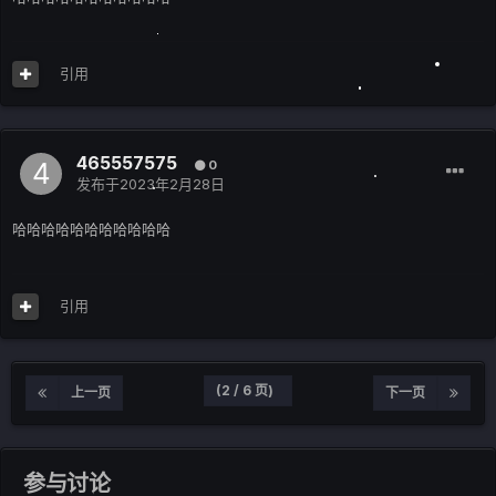
引用
465557575
0
发布于
2023年2月28日
哈哈哈哈哈哈哈哈哈哈哈
引用
(2 / 6 页)
上一页
下一页
参与讨论