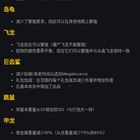
岛龟
减少了繁殖要求，因此可以在其他地图上繁殖
飞龙
飞龙现在可以繁殖（僵尸飞龙不能繁殖）
轻微的属性重新平衡，现在它们可以繁殖并与水晶飞龙保持一致
巨齿鲨
减少妊娠/衰老时间以适应Megaloceros
礼包加成：在范围内每个礼包成员减少伤害并增加伤害
在基本攻击中增加了出血
跳鼠
将基本重量从55增加到120（与灯泡犬一样）
甲龙
使金属重量减少10％（从总重量减少75％到85％）