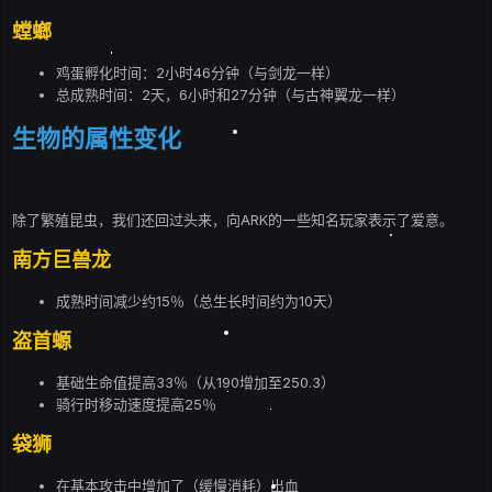
螳螂
鸡蛋孵化时间：2小时46分钟（与剑龙一样）
总成熟时间：2天，6小时和27分钟（与古神翼龙一样）
生物的属性变化
除了繁殖昆虫，我们还回过头来，向ARK的一些知名玩家表示了爱意。
南方巨兽龙
成熟时间减少约15％（总生长时间约为10天）
盗首螈
基础生命值提高33％（从190增加至250.3）
骑行时移动速度提高25％
袋狮
在基本攻击中增加了（缓慢消耗）出血