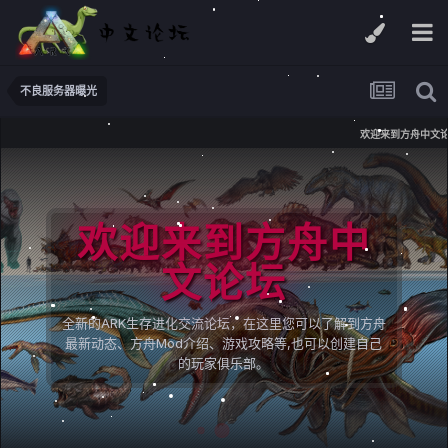
不良服务器曝光
欢迎来到方舟中文论
欢迎来到方舟中
文论坛
全新的ARK生存进化交流论坛，在这里您可以了解到方舟
最新动态、方舟Mod介绍、游戏攻略等,也可以创建自己
的玩家俱乐部。