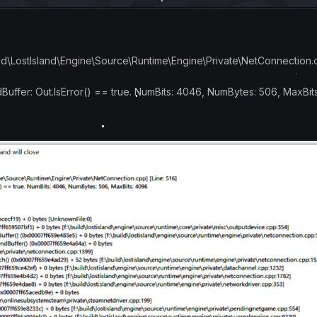
uild\LostIsland\Engine\Source\Runtime\Engine\Private\NetConnection
uffer: Out.IsError() == true. NumBits: 4046, NumBytes: 506, MaxBits