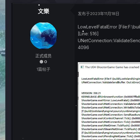
文樂
发布于
2023年11月18日
LowLevelFatalError [File:F:\b
[Line: 516]
UNetConnection::ValidateSendB
4096
正式成员
0
1篇帖子