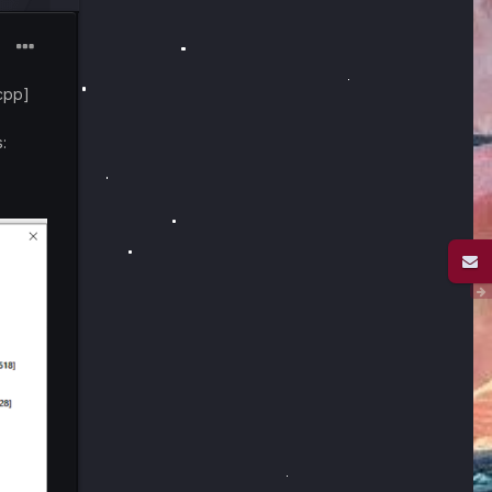
.cpp]
: