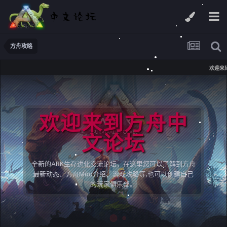
方舟攻略
欢迎来到
欢迎来到方舟中
文论坛
全新的ARK生存进化交流论坛，在这里您可以了解到方舟
最新动态、方舟Mod介绍、游戏攻略等,也可以创建自己
的玩家俱乐部。