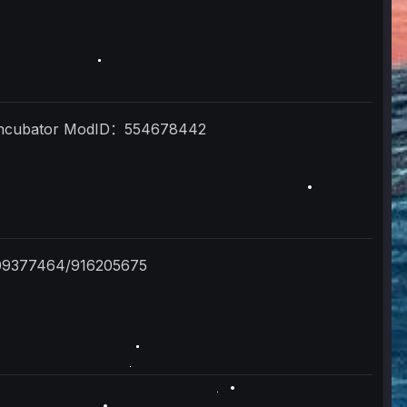
cubator ModID：554678442
7464/916205675