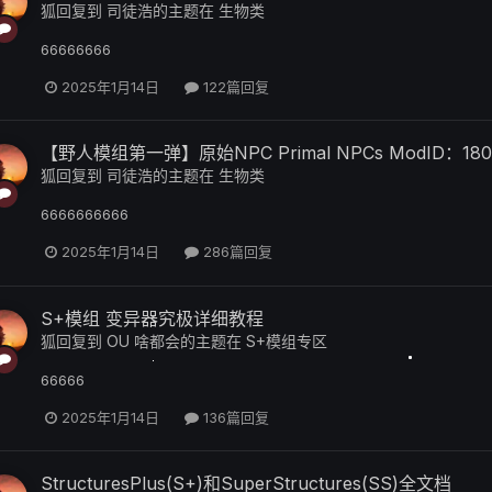
狐
回复到
司徒浩
的主题在
生物类
66666666
2025年1月14日
122篇回复
【野人模组第一弹】原始NPC Primal NPCs ModID：180
狐
回复到
司徒浩
的主题在
生物类
6666666666
2025年1月14日
286篇回复
S+模组 变异器究极详细教程
狐
回复到
OU 啥都会
的主题在
S+模组专区
66666
2025年1月14日
136篇回复
StructuresPlus(S+)和SuperStructures(SS)全文档