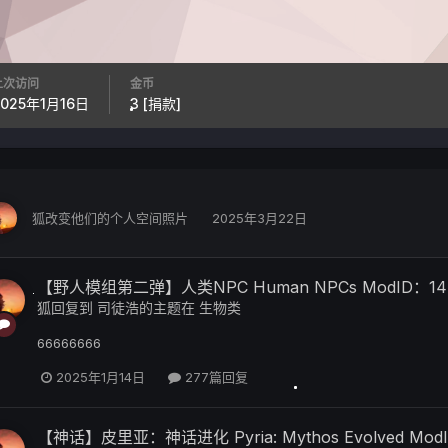
上次访问
金币
2025年1月16日
3
[捐款]
狐
改变他们的个人空间照片
2025年3月22日
【野人模组第二弹】人类NPC Human NPCs ModID：144
狐
回复到
司徒浩
的主题在
生物类
66666666
2025年1月14日
277篇回复
【神话】皮里亚：神话进化 Pyria: Mythos Evolved ModI