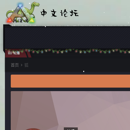
轮播
首页
狐