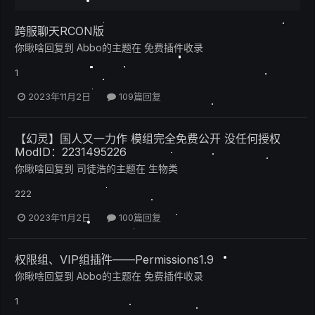
跨服聊天RCON版
你瞅啥
回复到
Abbo
的主题在
免费插件收录
1
2023年11月2日
109篇回复
【幻灵】国人又一力作 模组完全免费公开 没任何授权
ModID：2231495226
你瞅啥
回复到
司徒浩
的主题在
生物类
222
2023年11月2日
100篇回复
权限组、VIP组插件——Permissions1.9
你瞅啥
回复到
Abbo
的主题在
免费插件收录
1