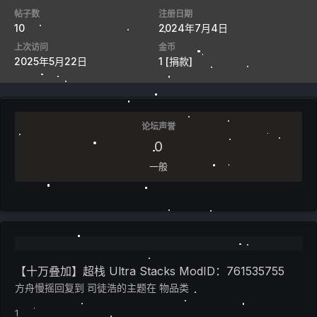
帖子数
注册日期
10
2024年7月4日
上次访问
金币
2025年5月22日
1
[捐款]
论坛声誉
0
一般
【十万叠加】超栈 Ultra Stacks ModID：761535755
方舟慢摇
回复到
司徒浩
的主题在
物品类
1