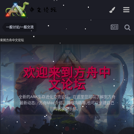
一般讨论/一般交流
来到方舟中文论坛
欢迎来到方舟中
文论坛
全新的ARK生存进化交流论坛，在这里您可以了解到方舟
最新动态、方舟Mod介绍、游戏攻略等,也可以创建自己
的玩家俱乐部。