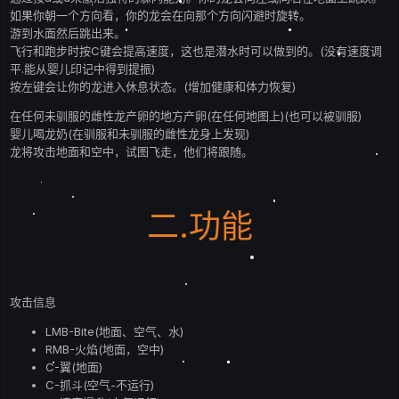
如果你朝一个方向看，你的龙会在向那个方向闪避时旋转。
游到水面然后跳出来。
飞行和跑步时按C键会提高速度，这也是潜水时可以做到的。(没有速度调
平.能从婴儿印记中得到提振)
按左键会让你的龙进入休息状态。(增加健康和体力恢复)
在任何未驯服的雌性龙产卵的地方产卵(在任何地图上)(也可以被驯服)
婴儿喝龙奶(在驯服和未驯服的雌性龙身上发现)
龙将攻击地面和空中，试图飞走，他们将跟随。
二.功能
攻击信息
LMB-Bite(地面、空气、水)
RMB-火焰(地面，空中)
C-翼(地面)
C-抓斗(空气-不运行)