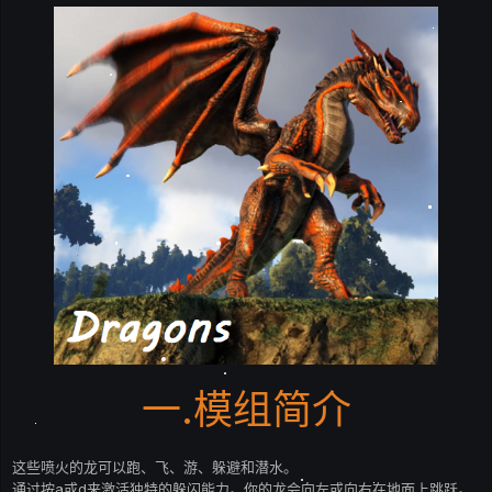
一.模组简介
这些喷火的龙可以跑、飞、游、躲避和潜水。
通过按a或d来激活独特的躲闪能力。你的龙会向左或向右在地面上跳跃。