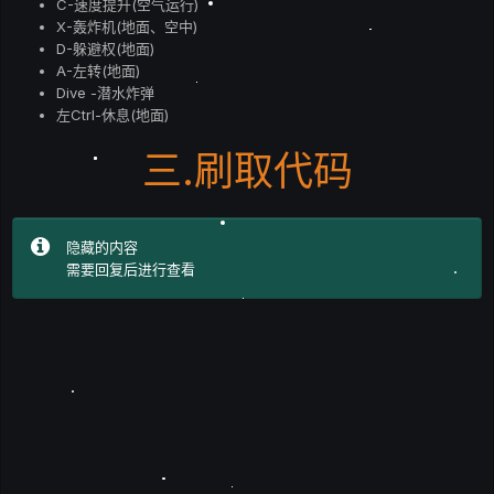
C-速度提升(空气运行)
X-轰炸机(地面、空中)
D-躲避权(地面)
A-左转(地面)
Dive -潜水炸弹
左Ctrl-休息(地面)
三.刷取代码
隐藏的内容
需要回复后进行查看