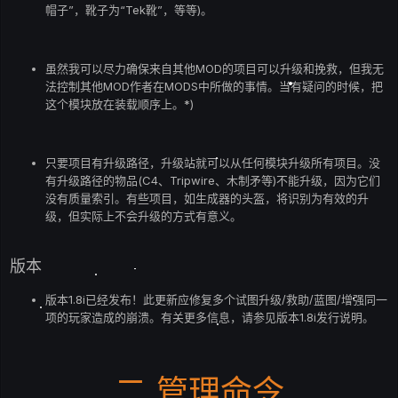
帽子”，靴子为“Tek靴”，等等)。
虽然我可以尽力确保来自其他MOD的项目可以升级和挽救，但我无
法控制其他MOD作者在MODS中所做的事情。当有疑问的时候，把
这个模块放在装载顺序上。*)
只要项目有升级路径，升级站就可以从任何模块升级所有项目。没
有升级路径的物品(C4、Tripwire、木制矛等)不能升级，因为它们
没有质量索引。有些项目，如生成器的头盔，将识别为有效的升
级，但实际上不会升级的方式有意义。
版本
版本1.8i已经发布！此更新应修复多个试图升级/救助/蓝图/增强同一
项的玩家造成的崩溃。有关更多信息，请参见版本1.8i发行说明。
二.管理命令