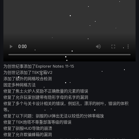
为创世纪事添加了Explorer Notes 11-15
为创世记添加了TEK宝箱V2
添加了额外的网格咬合检测
固定多种网格方法
修复了焦土火炉人奖励不正确数量的元素的错误
修复了允许玩家创建带有隐形字母的名字的漏洞
修复了多个与关卡设计相关的错误，例如孔，漂浮的树叶，错误的体积
等。
修复了以下问题：驯服的UI弹出无法以较低的分辨率缩放
修复了TEK炮塔不尊重部落等级的错误
修复了驯服HUD导致的崩溃
修复了允许欺骗蜂箱的漏洞