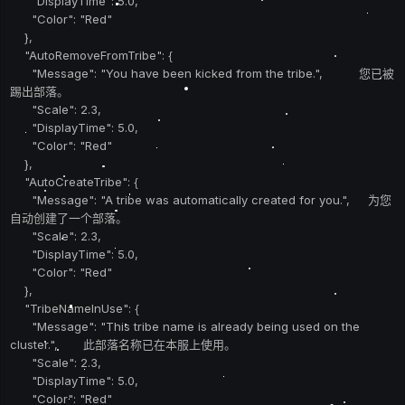
"DisplayTime": 5.0,
"Color": "Red"
},
"AutoRemoveFromTribe": {
"Message": "You have been kicked from the tribe.", 您已被
踢出部落。
"Scale": 2.3,
"DisplayTime": 5.0,
"Color": "Red"
},
"AutoCreateTribe": {
"Message": "A tribe was automatically created for you.", 为您
自动创建了一个部落。
"Scale": 2.3,
"DisplayTime": 5.0,
"Color": "Red"
},
"TribeNameInUse": {
"Message": "This tribe name is already being used on the
cluster.", 此部落名称已在本服上使用。
"Scale": 2.3,
"DisplayTime": 5.0,
"Color": "Red"