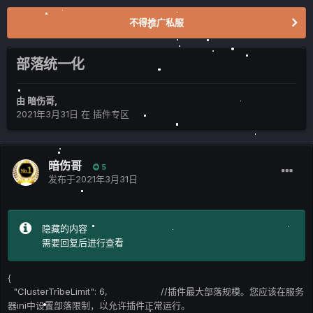
不得推广私服
部落统一化
由
暗伤哥
,
2021年3月31日
在
插件专区
暗伤哥
5
发布于
2021年3月31日
隐藏的内容
需要回复后进行查看
{
"ClusterTribeLimit": 6, //插件最大部落规模。您应该在服务
器ini中设置部落限制，以允许插件正常运行。