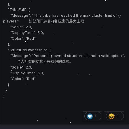
},
"TribeFull": {
"Message": "This tribe has reached the max cluster limit of {}
players.", 该部落已达到{}名玩家的最大上限
"Scale": 2.3,
"DisplayTime": 5.0,
"Color": "Red"
},
"StructureOwnership": {
"Message": "Personally owned structures is not a valid option.",
个人拥有的结构不是有效的选项。
"Scale": 2.3,
"DisplayTime": 5.0,
"Color": "Red"
}
}
}
1
3