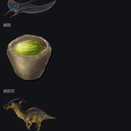
蝙鲼
麻醉药