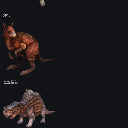
弹弓
巨型袋鼠