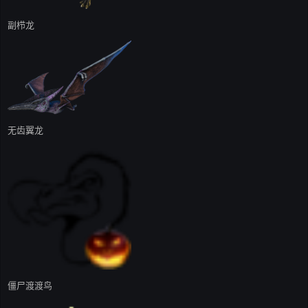
副栉龙
无齿翼龙
僵尸渡渡鸟