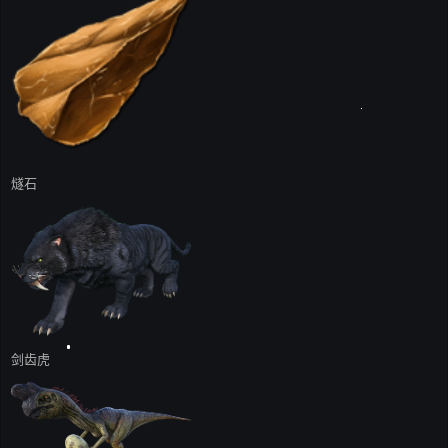
燧石
剑齿虎