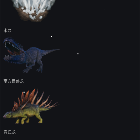
水晶
南方巨兽龙
肯氏龙