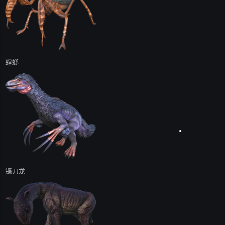
螳螂
镰刀龙