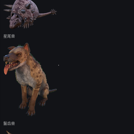
星尾兽
鬣齿兽