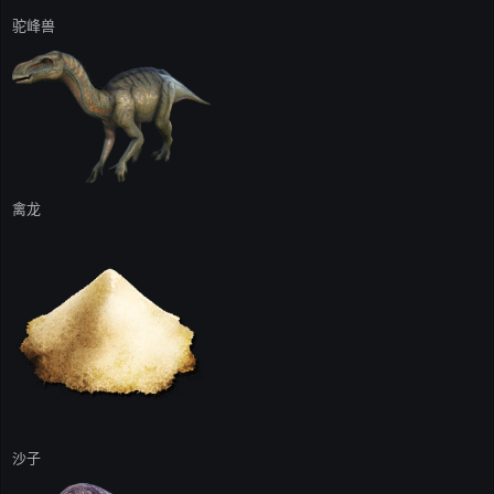
驼峰兽
禽龙
沙子