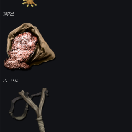
耀尾兽
稀土肥料