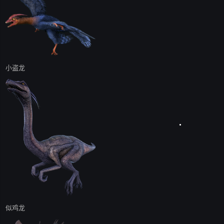
小盗龙
似鸡龙