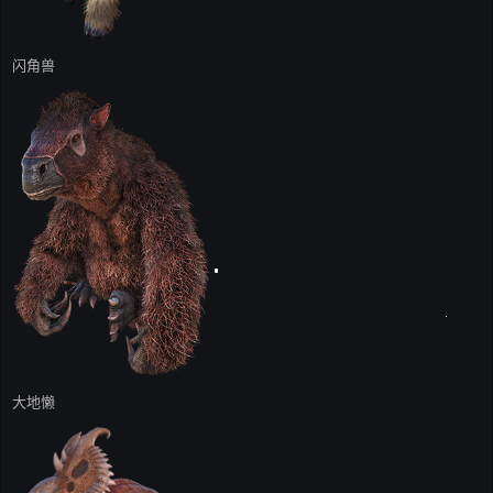
闪角兽
大地懒