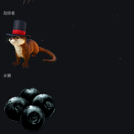
劫掠者
水獭