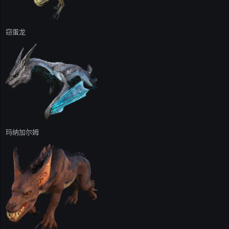
窃蛋龙
玛纳加尔姆