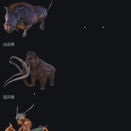
凶齿豨
猛犸象