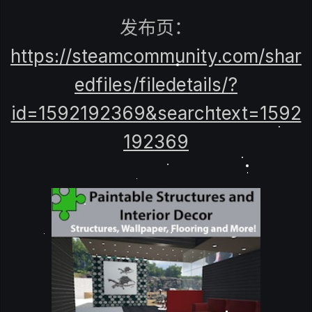
发布页：
https://steamcommunity.com/shar
edfiles/filedetails/?
id=1592192369&searchtext=1592
192369