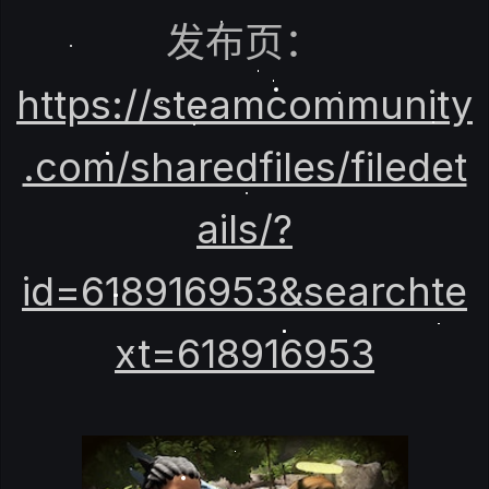
发布页：
https://steamcommunity
.com/sharedfiles/filedet
ails/?
id=618916953&searchte
xt=618916953