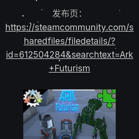
发布页：
https://steamcommunity.com/s
haredfiles/filedetails/?
id=612504284&searchtext=Ark
+Futurism