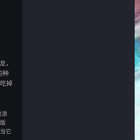
龙，
的种
人吃掉
被添
版
当它