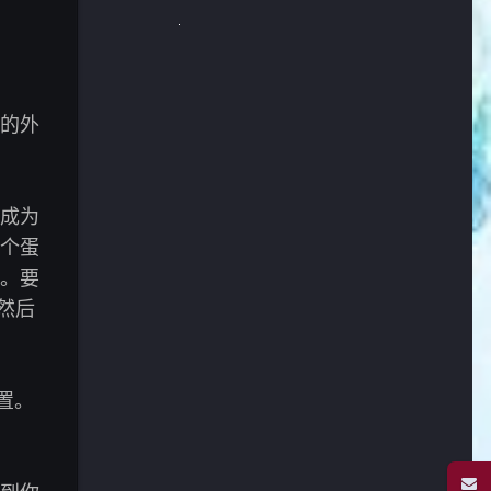
的外
成为
个蛋
。要
然后
置。