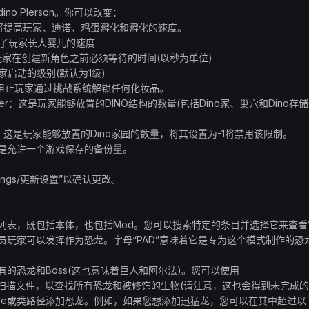
o Plerson。你可以改变：
iplier：这将提高玩家、迪诺、鸡蛋孵化和孵化的速度。
r：这提高了玩家长大婴儿的速度
ay：这是玩家在创建新角色之前必须等待的时间(以秒为单位)
迪诺玩家启动的级别(默认为1级)
ocks：这阻止玩家通过挑战系统解锁任何化妆品。
 Per Player：这是玩家能够放置的DINO结构的数量(包括Dino家、巢穴和Dino存
 Player：这是玩家能够放置的Dino家园的数量，将其设置为-1将禁用该限制。
ayer：这是允许一个游戏保存的备份量。
tings/更新设置”以确认更改。
列表，既包括本体，也包括Mod。您可以搜索特定的条目并选择它来查看
员玩家可以发挥作为恐龙。字母“PAD”意味着它是专为这个模式制作的恐
的恐龙和Boss(这也意味着巨人和阿尔法)。您可以使用
NO类按钮扫描文件，以查找所有恐龙和被修饰的生物(请注意，这也会得到未完成
code或类路径添加恐龙。例如，如果您想添加迅猛龙，您可以在其中超过以