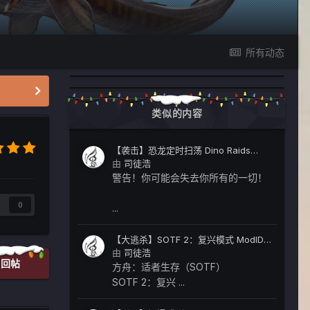
所有动态
类似的内容
【袭击】恐龙定时扫荡 Dino Raids
ModID：2140170832
由
司徒浩
警告！你可能会失去你所有的一切！
0
...
【大逃杀】SOTF 2：复兴模式 ModID：
2097253226
由
司徒浩
回帖
方舟：适者生存（SOTF）
SOTF 2：复兴 ...