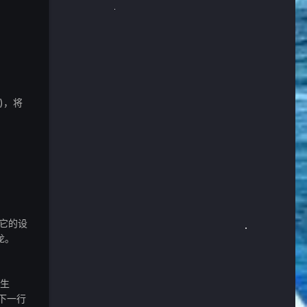
储)，将
它的设
龙。
的生
下一行