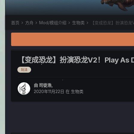
首页
方舟
Mod/模组介绍
生物类
【变成恐龙】扮演恐龙V2！Pl
【变成恐龙】扮演恐龙V2！Play As Din
玩法
由
司徒浩
,
2020年11月22日
在
生物类