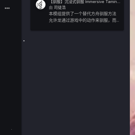
【驯服】沉浸式驯服 Immersive Taming
ModID：1251632107
由
司徒浩
本模组提供了一个替代方舟驯服方法
允许龙通过游戏中的动作来驯服，而...