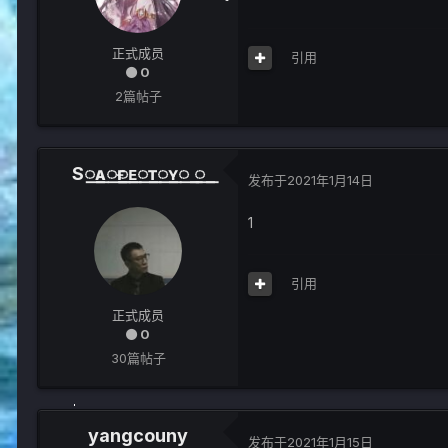
正式成员
引用
0
2篇帖子
S꯭ᴀ꯭ғ꯭ᴇ꯭ᴛ꯭ʏ꯭ ꯭
发布于
2021年1月14日
1
引用
正式成员
0
30篇帖子
yangcouny
发布于
2021年1月15日