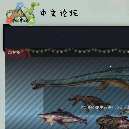
轮播
全新的ARK生存进化交流