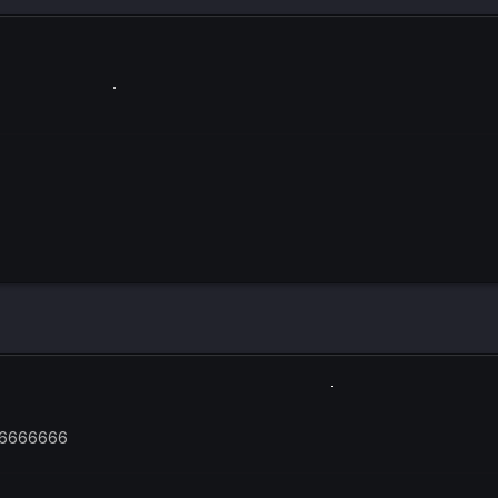
6666666