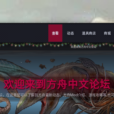
查看
动态
道具商店
商城
欢迎来到方舟中文论坛
欢迎来到方舟中文论坛
论坛，在这里您可以了解到方舟最新动态、方舟Mod介绍、游戏攻略等,也