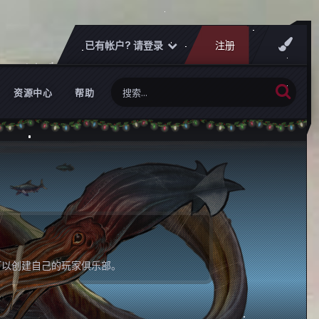
已有帐户? 请登录
注册
资源中心
帮助
可以创建自己的玩家俱乐部。