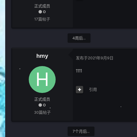
正式成员
0
17篇帖子
4周后...
hmy
发布于
2021年9月9日
1111
引用
正式成员
0
30篇帖子
7个月后...