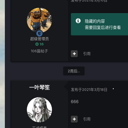
隐藏的内容
需要回复后进行查看
超级管理员
16
106篇帖子
引用
2周后...
一叶琴笙
发布于
2021年3月18日
666
引用