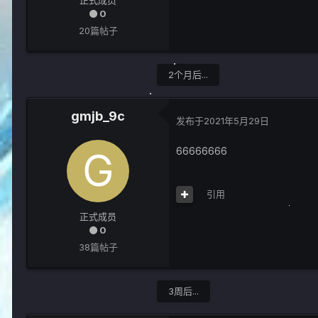
正式成员
0
20篇帖子
2个月后...
gmjb_9c
发布于
2021年5月29日
66666666
引用
正式成员
0
38篇帖子
3周后...