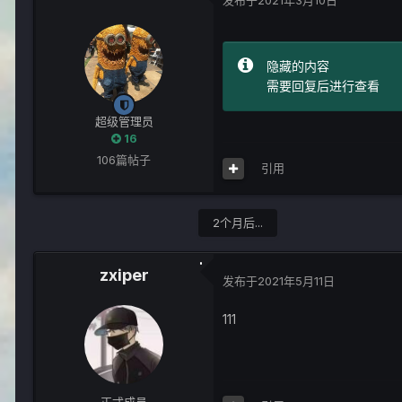
隐藏的内容
需要回复后进行查看
超级管理员
16
106篇帖子
引用
2个月后...
zxiper
发布于
2021年5月11日
111