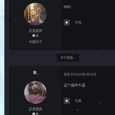
666
引用
正式成员
0
16篇帖子
6个月后...
R.
发布于
2022年1月19日
这个插件牛逼
引用
正式成员
0