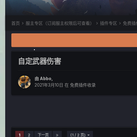
首页
服主专区（订阅服主权限后可查看）
插件专区
免费插
自定武器伤害
由
Abbo
,
2021年3月10日
在
免费插件收录
1
2
下一页
(1 / 2 页)