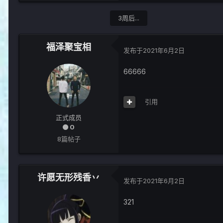
3周后...
福泽聚宝相
发布于
2021年6月2日
66666
引用
正式成员
0
8篇帖子
许愿无形残香丷
发布于
2021年6月2日
321