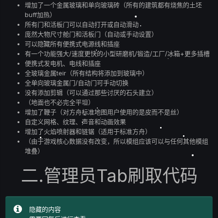
增加了一个金属玻璃和单向玻璃砖（所有的建筑都有烧焦的土坯
buff加热）
所有门和活板门可以自动打开或自动滑动
庞然大物尺寸舱门和活板门（自动或手动设置）
可以隐藏所有便携式电源线和插座
有一个功能强大/速度更快的小型研磨机/锻造/工厂/冰箱+更多插槽
便携式发电机、电线和插座
全玻璃金属teir（所有结构将添加到玻璃中）
全单向玻璃金属门/自动门可手动切换
没有添加剪辑（可以通过那些讨厌的石头建立）
（地面也不必完全平坦）
增加了鞭子（对方舟标准地图用户使用的是皮而不是丝）
自定义网格、纹理、声音和动画效果
增加了火焰喷射器和链锯（适用于标准方舟）
（由于游戏核心数据没有改变，所以模组应该可以与任何其他模组
堆叠）
二.管理员Tab刷取代码
隐藏的内容