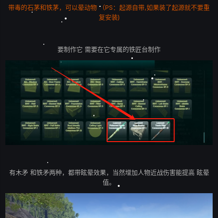
带毒的石茅和铁茅，可以晕动物 （PS：起源自带,如果装了起源就不要重
复安装)
要制作它 需要在它专属的铁匠台制作
有木矛 和铁矛两种，都带眩晕效果，当然增加人物近战伤害能提高 眩晕
值。