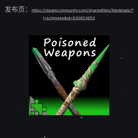
发布页：
https://steamcommunity.com/sharedfiles/filedetails/?
l=schinese&id=520953653