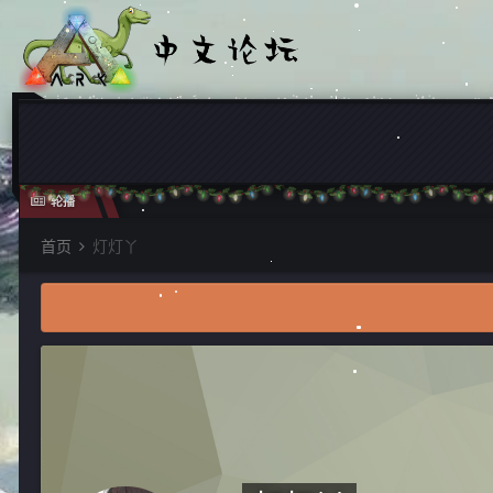
轮播
首页
灯灯丫