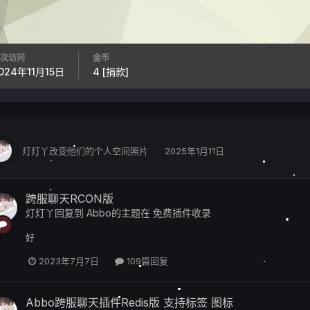
次访问
金币
024年11月15日
4
[捐款]
灯灯丫
改变他们的个人空间照片
2025年1月11日
跨服聊天RCON版
灯灯丫
回复到
Abbo
的主题在
免费插件收录
好
2023年7月7日
109篇回复
Abbo跨服聊天插件Redis版 支持标签 图标