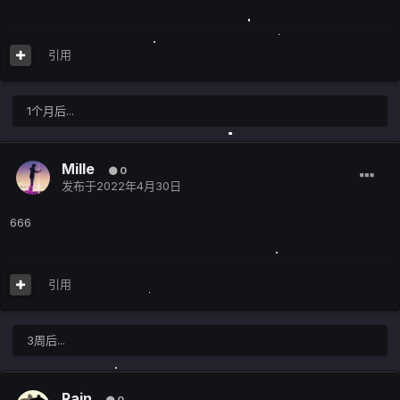
引用
1个月后...
Mille
0
发布于
2022年4月30日
666
引用
3周后...
Rain