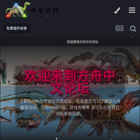
免费插件收录
欢迎来到方舟中文论坛
欢迎来到方舟中
文论坛
全新的ARK生存进化交流论坛，在这里您可以了解到方舟
最新动态、方舟Mod介绍、游戏攻略等,也可以创建自己
的玩家俱乐部。