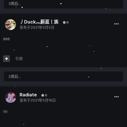
3周后...
丿Duck灬蔚蓝丨族
0
发布于
2021年5月5日
666
引用
2周后...
Radiate
0
发布于
2021年5月18日
111