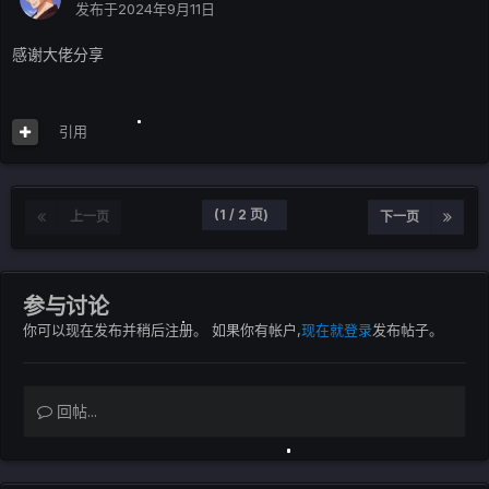
发布于
2024年9月11日
感谢大佬分享
引用
(1 / 2 页)
上一页
下一页
参与讨论
你可以现在发布并稍后注册。 如果你有帐户,
现在就登录
发布帖子。
回帖...