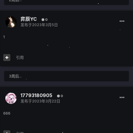
弈辰YC
0
发布于
2023年3月5日
1
引用
3周后...
17793180905
0
发布于
2023年3月22日
666