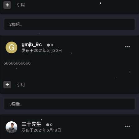
引用
2周后...
gmjb_9c
0
发布于
2021年5月30日
66666666666
引用
3周后...
三十先生
0
发布于
2021年6月18日